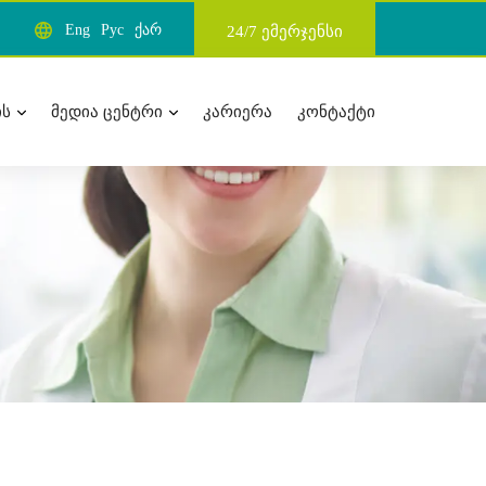
Eng
Рус
ქარ
24/7 ემერჯენსი
ᲘᲡ
ᲛᲔᲓᲘᲐ ᲪᲔᲜᲢᲠᲘ
ᲙᲐᲠᲘᲔᲠᲐ
ᲙᲝᲜᲢᲐᲥᲢᲘ